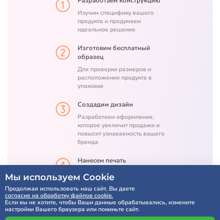
Разработаем конструкцию
Изучим специфику вашего
продукта и продумаем
идеальное решение
Изготовим бесплатный
образец
Для проверки размеров и
расположения продукта в
упаковке
Создадим дизайн
Разработаем оформление,
которое увеличит продажи и
повысит узнаваемость вашего
бренда
Нанесем печать
Перед производством партии
Мы используем Cookie
предоставим 3D-макет для
Продолжая использовать наш сайт, Вы даете
проверки точности нанесения
согласие на обработку файлов cookie.
печати
Если вы не хотите, чтобы Ваши данные обрабатывались, измените
настройки Вашего браузера или покиньте сайт.