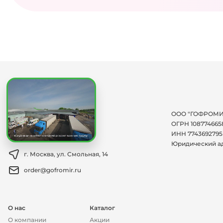
Мы на связи:
ООО "ГОФРОМИ
+7 (495) 150-12-66
ОГРН 108774665
ИНН 7743692795
Заказать обратный звонок
Юридический а
г. Москва, ул. Смольная, 14
order@gofromir.ru
О нас
Каталог
О компании
Акции