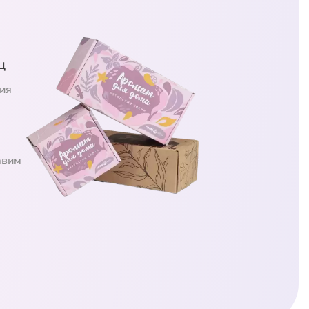
ц
ия
авим