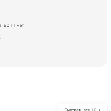
а, БОПП мет
5
Смотреть все
10