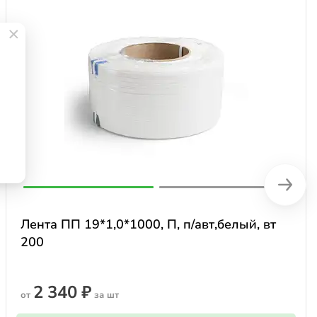
Лента ПП 19*1,0*1000, П, п/авт,белый, вт
200
2 340 ₽
от
за шт