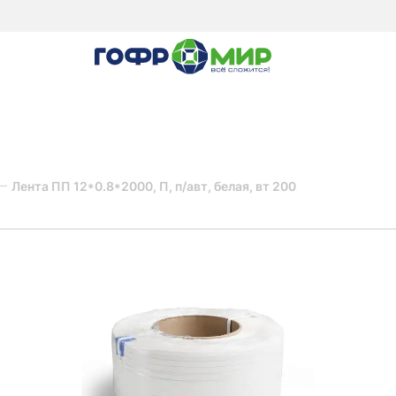
Лента ПП 12*0.8*2000, П, п/авт, белая, вт 200