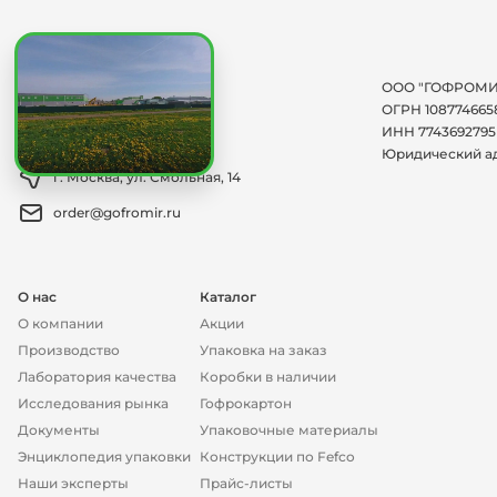
Мы на связи:
ООО "ГОФРОМИ
+7 (495) 150-12-66
ОГРН 108774665
ИНН 7743692795
Заказать обратный звонок
Юридический а
г. Москва, ул. Смольная, 14
order@gofromir.ru
О нас
Каталог
О компании
Акции
Производство
Упаковка на заказ
Лаборатория качества
Коробки в наличии
Исследования рынка
Гофрокартон
Документы
Упаковочные материалы
Энциклопедия упаковки
Конструкции по Fefco
Наши эксперты
Прайс-листы