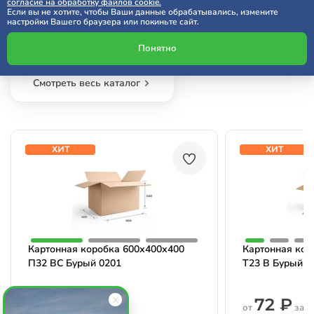
согласие на обработку файлов cookie.
Если вы не хотите, чтобы Ваши данные обрабатывались, измените
настройки Вашего браузера или покиньте сайт.
Хиты
Новинки
Распродажа
ВПП
Понятно
Смотреть весь каталог
ХИТ
ХИТ
Картонная коробка 600х400х400
Картонная кор
П32 ВС Бурый 0201
Т23 B Бурый 0
114 ₽
72 ₽
от
за шт
от
за ш