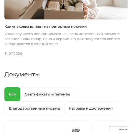
Как упаковка влияет на повторные покупки
По
во
Упаковку часто воспринимают как вспомогательный элемент:
По
главное – сам товар, цена и сервис. Но для покупателя всё это
им
складывается в единый опыт.
ск
31.07.2026
дв
по
24
Документы
Все
Сертификаты и патенты
Благодарственные письма
Награды и достижения