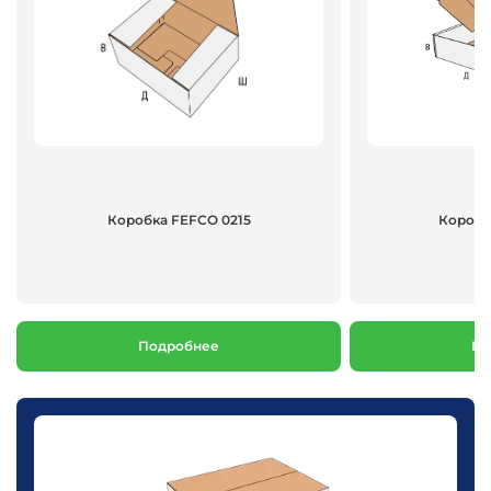
Коробка FEFCO 0215
Коробк
Подробнее
По