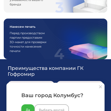
3
бренда
Нанесем печать
Перед производством
партии предоставим
3D-макет для проверки
точности нанесения
4
печати
Преимущества компании ГК
Гофромир
Ваш город Колумбус?
25+ лет опыта в
Широкий
Да
Выбрать другой