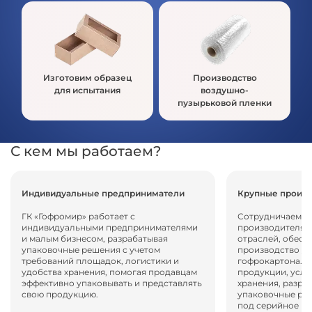
Изготовим образец
Производство
для испытания
воздушно-
пузырьковой пленки
С кем мы работаем?
Индивидуальные предприниматели
Крупные произв
ГК «Гофромир» работает с
Сотрудничаем с
индивидуальными предпринимателями
производителям
и малым бизнесом, разрабатывая
отраслей, обесп
упаковочные решения с учетом
производство уп
требований площадок, логистики и
гофрокартона. 
удобства хранения, помогая продавцам
продукции, усло
эффективно упаковывать и представлять
хранения, разра
свою продукцию.
упаковочные ре
под серийное и 