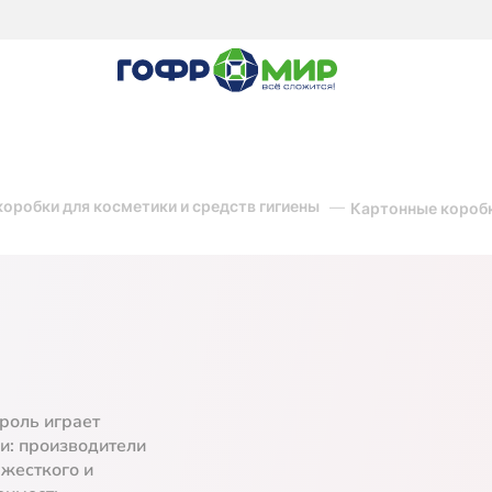
оробки для косметики и средств гигиены
Картонные коробк
роль играет
ки: производители
жесткого и