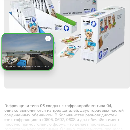
Гофроящики типа 06 сходны с гофрокоробами типа 04,
однако выполняются из трех деталей: двух торцевых частей
соединенных обечайкой. В большинстве разновидностей
этих гофроящиков (0605, 0607, 0608 и др.) обечайка имеет
простую прямоугольную форму, что делает производство
гофротары малоотходными. Однако, трудоемкость процесса