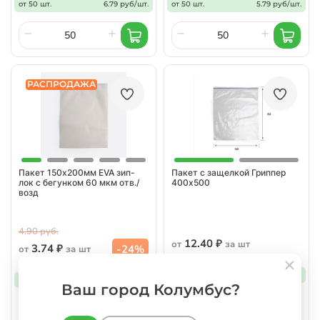
от 50 шт.
6.79 руб/шт.
от 50 шт.
5.79 руб/шт.
РАСПРОДАЖА
Пакет 150х200мм EVA зип-
Пакет с защелкой Гриппер
лок с бегунком 60 мкм отв./
400х500
возд
4.90 руб.
12.40 ₽
от
за шт
3.74 ₽
-24%
от
за шт
от 100 шт.
12.4 руб/шт.
от 50 шт.
3.74 руб/шт.
Ваш город Колумбус?