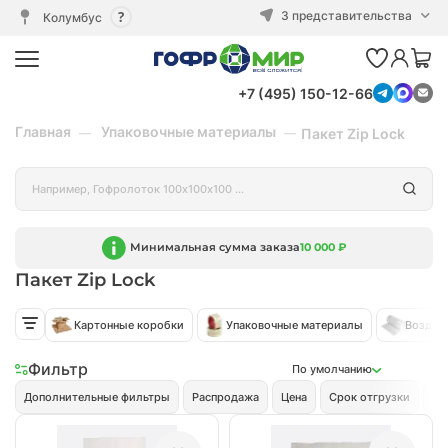
3 представительства
Колумбус
+7 (495) 150-12-66
Главная
Упаковочные материалы
Пакет Zip Lock
Минимальная сумма заказа
10 000 ₽
Пакет Zip Lock
Картонные коробки
Упаковочные материалы
Воздуш
Фильтр
По умолчанию
Дополнительные фильтры
Распродажа
Цена
Срок отгрузки
Ви