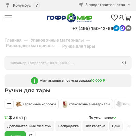
3 представительства
Колумбус
+7 (495) 150-12-66
Главная
Упаковочные материалы
Расходные материалы
Ручка для тары
Минимальная сумма заказа
10 000 ₽
Ручки для тары
Картонные коробки
Упаковочные материалы
Воздуш
Фильтр
По умолчанию
Дополнительные фильтры
Распродажа
Тип картона
Цена
Срок
Ручки