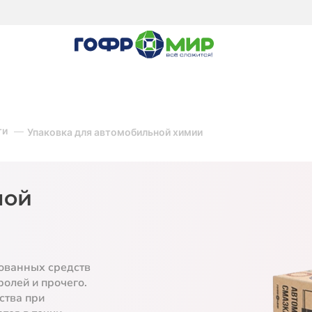
ти
Упаковка для автомобильной химии
ной
рованных средств
ролей и прочего.
ства при