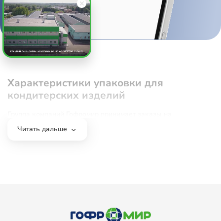
Характеристики упаковки для
кондитерских изделий
Группа компаний Гофромир принимает заказы на
изготовление коробок для капкейков 6 шт. любого размера,
Читать дальше
формы и дизайна. На нашем сайте можно купить пищевую
упаковку, созданную из высококачественного картона,
соответствующего санитарно-гигиеническим стандартам. В
моделях с окном применяется безвредный пластик,
разрешенный к применению в пищевой промышленности.
Упаковка для капкейков выпускается в нескольких
вариантах, в зависимости от количества изделий (стандарт —
6 шт.). В большинстве случаев это неглубокие квадратные
или прямоугольные коробки с откидной либо съемной
крышкой и внутренним ложементом с углублениями по
количеству штук. Использование вкладыша позволяет