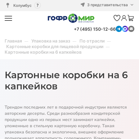
3 представительства
Колумбус
+7 (495) 150-12-66
Главная
Упаковка на заказ
По отрасли
Картонные коробки для пищевой продукции
Картонные коробки на 6 капкейков
Картонные коробки на 6
капкейков
Трендом последних лет в подарочной индустрии являются
авторские десерты. Среди разнообразия кондитерской
продукции одно из первых мест занимают капкейки,
уложенные в стильную картонную коробочку. Такая
упаковка безопасна и экологична, внешнее оформление
подчеркивает аппетитность содержимого. Компаниями-