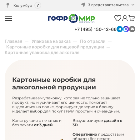
3 представительства
Колумбус
+7 (495) 150-12-66
Главная
Упаковка на заказ
По отрасли
Картонные коробки для пищевой продукции
Картонная упаковка для алкоголя
Картонные коробки для
алкогольной продукции
Разрабатываем упаковку, которая не только защищает
продукт, но и усиливает его ценность: помогает
выделиться на полке, формирует доверие к бренду
и делает выбор для покупателя простым и очевидным.
Конструкция с печатью и
Визуализируем
дизайн в
без печати
от 3 дней
3D
Оперативно
предоставим
образец без печати