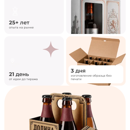
25+
лет
опыта на рынке
3
дня
21
день
изготовление образца без
от идеи до тиража
печати