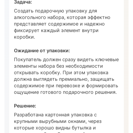
Задача:
З
Создать подарочную упаковку для
С
алкогольного набора, которая эффектно
д
представляет содержимое и надежно
м
фиксирует каждый элемент внутри
п
коробки.
О
Ожидание от упаковки:
К
Покупатель должен сразу видеть ключевые
у
элементы набора без необходимости
б
открывать коробку. При этом упаковка
т
должна выглядеть премиально, защищать
у
содержимое при перевозке и формировать
н
ощущение готового подарочного решения.
Р
Решение:
Р
Разработана картонная упаковка с
г
крупными вырубными окнами, через
п
которые хорошо видны бутылка и
р