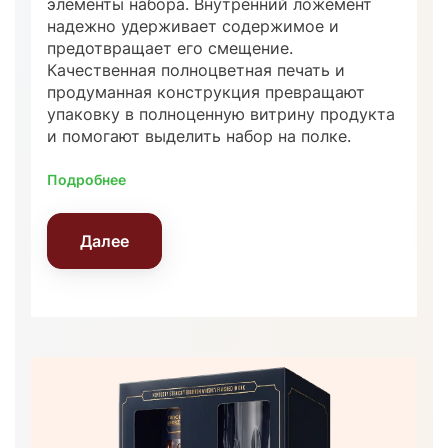
элементы набора. Внутренний ложемент
с
надежно удерживает содержимое и
т
предотвращает его смещение.
Н
Качественная полноцветная печать и
н
продуманная конструкция превращают
с
упаковку в полноценную витрину продукта
п
и помогают выделить набор на полке.
П
Подробнее
Далее