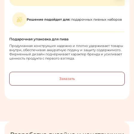
Решение подойдет для:
подарочных пивных наборов
Подарочная упаковка для пива
Кор
Продуманная конструкция надежно и плотно удерживает товары
Цел
внутри, обеспечивая аккуратную подачу и защиту содержимого.
пер
Фирменный дизайн подчёркивает характер бренда и усиливает
над
ценность продукта с первого взгляда.
мож
пра
Заказать