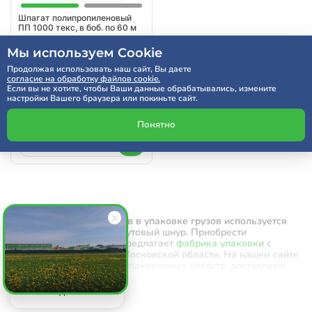
Шпагат полипропиленовый
ПП 1000 текс, в боб. по 60 м
Мы используем Cookie
Продолжая использовать наш сайт, Вы даете
согласие на обработку файлов cookie.
49 ₽
от
за шт
Если вы не хотите, чтобы Ваши данные обрабатывались, измените
настройки Вашего браузера или покиньте сайт.
от 1 шт.
49 руб/шт.
Понятно
Среди прочих материалов в упаковке грузов используется
полипропиленовый и джутовый шнур. Приобрести
упаковочные средства предлагает
фабрика упаковки
с
доставкой по Москве и Московской области. На нашем сайте
можно купить все виды упаковочных средств, доставляем
продукцию по Москве и Московской области.
Читать дальше
Виды и особенности упаковочных