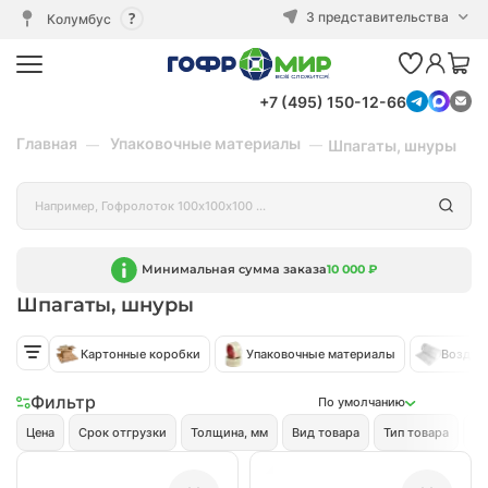
3 представительства
Колумбус
+7 (495) 150-12-66
Главная
Упаковочные материалы
Шпагаты, шнуры
Минимальная сумма заказа
10 000 ₽
Шпагаты, шнуры
Картонные коробки
Упаковочные материалы
Воздуш
Фильтр
По умолчанию
Цена
Срок отгрузки
Толщина, мм
Вид товара
Тип товара
Дл