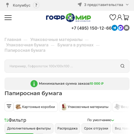
3 представительства
Колумбус
+7 (495) 150-12-66
Главная
Упаковочные материалы
Упаковочная бумага
Бумага в рулонах
Папиросная бумага
Минимальная сумма заказа
10 000 ₽
Папиросная бумага
Картонные коробки
Упаковочные материалы
Воздуш
Фильтр
По умолчанию
Дополнительные фильтры
Распродажа
Срок отгрузки
Вид товара