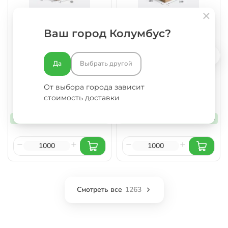
Ваш город Колумбус?
Картонная коробка
Картонная коробка
150х150х100 Т22 B Бурый
200х200х100 Т23 B Бурый ММ
0201
0427
Да
Выбрать другой
От выбора города зависит
22 ₽
49 ₽
от
за шт
от
за шт
стоимость доставки
от 1000 шт.
22 руб/шт.
от 1000 шт.
49 руб/шт.
Смотреть все
1263