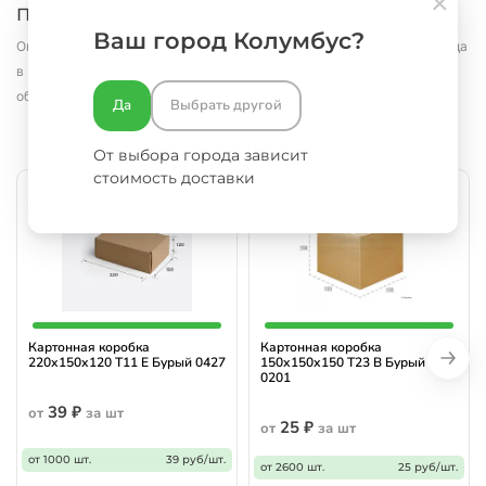
Похожие товары
Ваш город Колумбус?
Оплатить и забрать заказ можно с понедельника по субботу со склада
в Москве.
Оперативно доставим в пределах Москвы и Московской
области
Да
Выбрать другой
От выбора города зависит
стоимость доставки
Картонная коробка
Картонная коробка
220х150х120 Т11 E Бурый 0427
150х150х150 Т23 В Бурый
0201
39 ₽
от
за шт
25 ₽
от
за шт
от 1000 шт.
39 руб/шт.
от 2600 шт.
25 руб/шт.