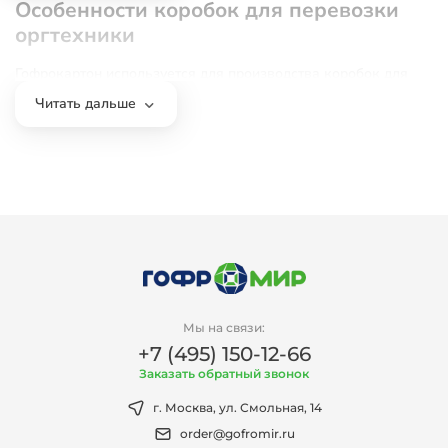
Особенности коробок для перевозки
оргтехники
Гофрокартон используется для производства коробок для
перевозки мониторов благодаря таким свойствам:
Читать дальше
прочность;
жесткость;
хорошая защита от пыли, ультрафиолета;
способность амортизировать вибрации и ударную
нагрузку;
экологичность;
возможность отправить использованный материал на
утилизацию;
разнообразие размеров и конструкций, позволяющих
безопасно перевозить технику любой массы и
габаритов;
возможность нанесения печати и применения
послепечатных методов обработки.
Мы на связи:
Чаще всего картонные коробки для монитора – это
+7 (495) 150-12-66
четырехклапанные или самосборные модели с
удерживающими замками, надежно фиксирующими крышку
Заказать обратный звонок
в закрытом положении. Для транспортировки клапаны
четырехклапанных коробок скрепляются упаковочным
г. Москва, ул. Смольная, 14
скотчем, а самосборные модели часто дополняются
order@gofromir.ru
пластиковой ручкой для удобства переноски. Упаковочные