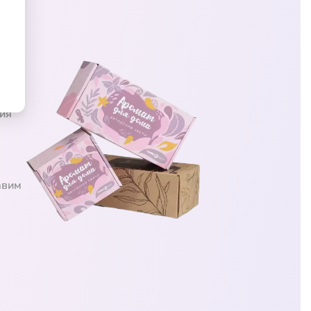
ц
ия
авим