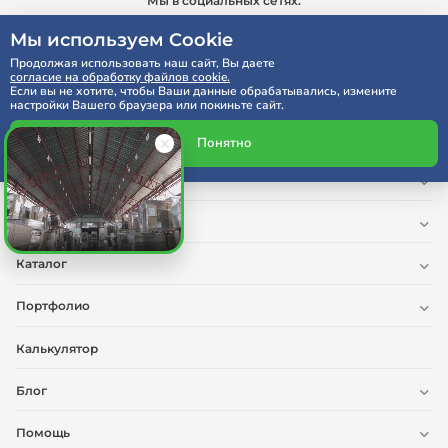
Мы в социальных сетях:
Мы используем Cookie
Продолжая использовать наш сайт, Вы даете
согласие на обработку файлов cookie.
Если вы не хотите, чтобы Ваши данные обрабатывались, измените
настройки Вашего браузера или покиньте сайт.
Реквизиты компании
Понятно
О нас
Услуги
Каталог
Портфолио
Калькулятор
Блог
Помощь