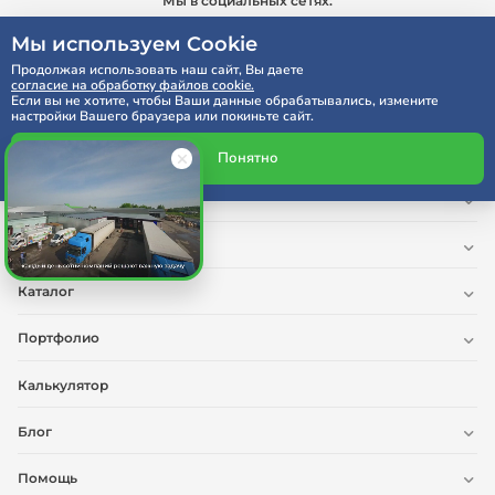
Мы в социальных сетях:
Мы используем Cookie
Продолжая использовать наш сайт, Вы даете
согласие на обработку файлов cookie.
Если вы не хотите, чтобы Ваши данные обрабатывались, измените
настройки Вашего браузера или покиньте сайт.
Реквизиты компании
Понятно
О нас
Услуги
Каталог
Портфолио
Калькулятор
Блог
Помощь