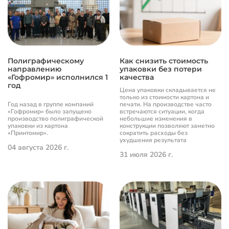
Полиграфическому
Как снизить стоимость
направлению
упаковки без потери
«Гофромир» исполнился 1
качества
год
Цена упаковки складывается не
только из стоимости картона и
Год назад в группе компаний
печати. На производстве часто
«Гофромир» было запущено
встречаются ситуации, когда
производство полиграфической
небольшие изменения в
упаковки из картона
конструкции позволяют заметно
«Принтомир».
сократить расходы без
ухудшения результата
04 августа 2026 г.
31 июля 2026 г.