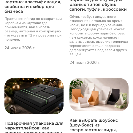
картона: классификация,
разных типов обуви:
свойства и выбор для
сапоги, туфли, кроссовки
бизнеса
Обувь требует аккуратного
Практический гид по квадратным
отношения не только во время
коробкам из картона: где
носки, но и в период хранения.
применяются, как выбрать
Неподходящая упаковка может
размер, материал и конструкцию,
испортить форму пары быстрее,
что указать в ТЗ и проверить при
чем кажется: кожа начинает
приемке.
заламываться, высокие голенища
теряют жесткость, а подошва
24 июля 2026 г.
деформируется под весом других
вещей
24 июля 2026 г.
Как выбрать шоубокс
Подарочная упаковка для
(шоу-бокс) из
маркетплейсов: как
гофрокартона: виды,
снизить риски возвратов