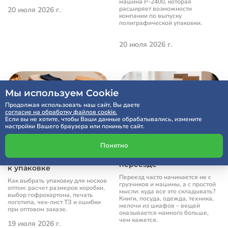
машина P-2400, которая
расширяет возможности
20 июля 2026 г.
компании по выпуску
полиграфической упаковки.
20 июля 2026 г.
Мы используем Cookie
Продолжая использовать наш сайт, Вы даете
согласие на обработку файлов cookie.
Если вы не хотите, чтобы Ваши данные обрабатывались, измените
настройки Вашего браузера или покиньте сайт.
Как выбрать коробку для
Понятно
Большая картонная
носков оптом: размеры,
коробка как помощник в
материалы и требования
переезде
к упаковке
Переезд часто начинается не с
Как выбрать упаковку для носков
грузчиков и машины, а с простой
оптом: расчет размеров коробки,
мысли: куда все это складывать?
выбор гофрокартона, печать
Книги, посуда, одежда, техника,
логотипа, чек-лист ТЗ и ошибки
мелочи из шкафов – вещей
при оптовом заказе.
оказывается намного больше,
чем кажется.
19 июля 2026 г.