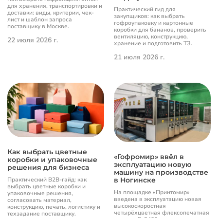
для хранения, транспортировки и
Практический гид для
доставки: виды, критерии, чек-
закупщиков: как выбрать
лист и шаблон запроса
гофроупаковку и картонные
поставщику в Москве.
коробки для бананов, проверить
вентиляцию, конструкцию,
22 июля 2026 г.
хранение и подготовить ТЗ.
21 июля 2026 г.
Как выбрать цветные
«Гофромир» ввёл в
коробки и упаковочные
эксплуатацию новую
решения для бизнеса
машину на производстве
в Ногинске
Практический B2B-гайд: как
выбрать цветные коробки и
На площадке «Принтомир»
упаковочные решения,
введена в эксплуатацию новая
согласовать материал,
высокоскоростная
конструкцию, печать, логистику и
четырёхцветная флексопечатная
техзадание поставщику.