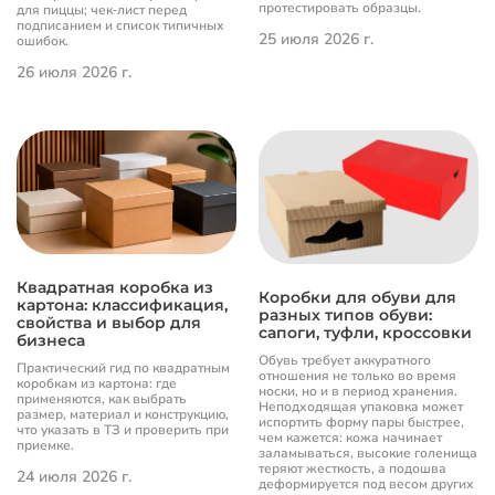
протестировать образцы.
для пиццы; чек‐лист перед
подписанием и список типичных
25 июля 2026 г.
ошибок.
26 июля 2026 г.
Квадратная коробка из
Коробки для обуви для
картона: классификация,
разных типов обуви:
свойства и выбор для
сапоги, туфли, кроссовки
бизнеса
Обувь требует аккуратного
Практический гид по квадратным
отношения не только во время
коробкам из картона: где
носки, но и в период хранения.
применяются, как выбрать
Неподходящая упаковка может
размер, материал и конструкцию,
испортить форму пары быстрее,
что указать в ТЗ и проверить при
чем кажется: кожа начинает
приемке.
заламываться, высокие голенища
теряют жесткость, а подошва
24 июля 2026 г.
деформируется под весом других