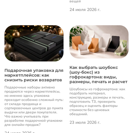
вещей
24 июля 2026 г.
Как выбрать шоубокс
Подарочная упаковка для
(шоу-бокс) из
маркетплейсов: как
гофрокартона: виды,
снизить риски возвратов
размеры, печать и расчет
Подарочные наборы активно
Шоубоксы из гофрокартона: как
продаются через маркетплейсы,
подобрать материал,
но именно здесь упаковка
конструкцию, размеры и печать,
проходит особенно сложный путь:
подготовить ТЗ, проверить
от склада продавца и
образец и оценить факторы
сортировочных центров до пункта
стоимости без ценовых
выдачи или двери покупателя.
обещаний.
Что важно учитывать при
разработке подарочной упаковки
23 июля 2026 г.
для онлайн-продаж?