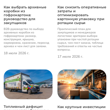
Как выбрать архивные
Как снизить оперативные
коробки из
затраты и
гофрокартона:
оптимизировать
руководство для
картонную упаковку при
закупщиков
ротации сырья
B2B-руководство по выбору
Практический план для
архивных коробок из
закупщиков и менеджеров
гофрокартона: размер,
логистики: критерии выбора
конструкция, крышка,
упаковки при частой ротации
маркировка, хранение, переезд
сырья, чек-лист заказа, таблица
архива и чек-лист для заявки.
требований и ответы на частые
вопросы.
18 июля 2026 г.
17 июля 2026 г.
Топливный дефицит
Как крупные инвестиции