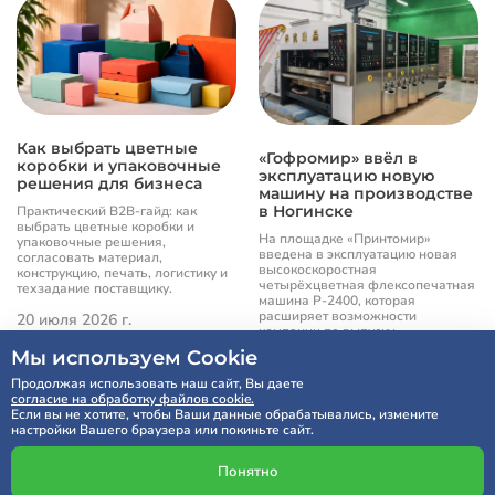
Как выбрать цветные
«Гофромир» ввёл в
коробки и упаковочные
эксплуатацию новую
решения для бизнеса
машину на производстве
в Ногинске
Практический B2B-гайд: как
выбрать цветные коробки и
На площадке «Принтомир»
упаковочные решения,
введена в эксплуатацию новая
согласовать материал,
высокоскоростная
конструкцию, печать, логистику и
четырёхцветная флексопечатная
техзадание поставщику.
машина P-2400, которая
расширяет возможности
20 июля 2026 г.
компании по выпуску
полиграфической упаковки.
Мы используем Cookie
Продолжая использовать наш сайт, Вы даете
20 июля 2026 г.
согласие на обработку файлов cookie.
Если вы не хотите, чтобы Ваши данные обрабатывались, измените
настройки Вашего браузера или покиньте сайт.
Понятно