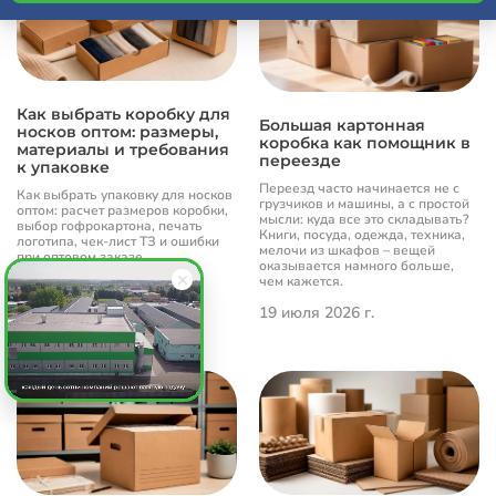
Как выбрать коробку для
Большая картонная
носков оптом: размеры,
коробка как помощник в
материалы и требования
переезде
к упаковке
Переезд часто начинается не с
Как выбрать упаковку для носков
грузчиков и машины, а с простой
оптом: расчет размеров коробки,
мысли: куда все это складывать?
выбор гофрокартона, печать
Книги, посуда, одежда, техника,
логотипа, чек-лист ТЗ и ошибки
мелочи из шкафов – вещей
при оптовом заказе.
оказывается намного больше,
чем кажется.
19 июля 2026 г.
19 июля 2026 г.