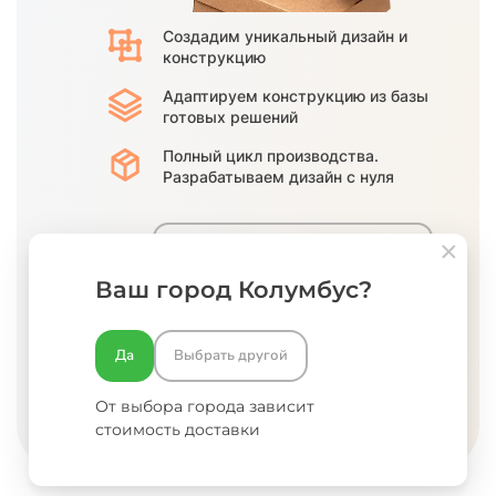
Создадим
уникальный дизайн
и
конструкцию
Адаптируем
конструкцию из базы
готовых решений
Полный цикл производства.
Разрабатываем дизайн с нуля
Ваш город Колумбус?
Да
Выбрать другой
Принимаю условия
оферты
От выбора города зависит
и
политики конфиденциальности
стоимость доставки