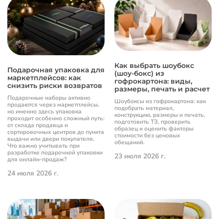
Как выбрать шоубокс
Подарочная упаковка для
(шоу-бокс) из
маркетплейсов: как
гофрокартона: виды,
снизить риски возвратов
размеры, печать и расчет
Подарочные наборы активно
Шоубоксы из гофрокартона: как
продаются через маркетплейсы,
подобрать материал,
но именно здесь упаковка
конструкцию, размеры и печать,
проходит особенно сложный путь:
подготовить ТЗ, проверить
от склада продавца и
образец и оценить факторы
сортировочных центров до пункта
стоимости без ценовых
выдачи или двери покупателя.
обещаний.
Что важно учитывать при
разработке подарочной упаковки
23 июля 2026 г.
для онлайн-продаж?
24 июля 2026 г.