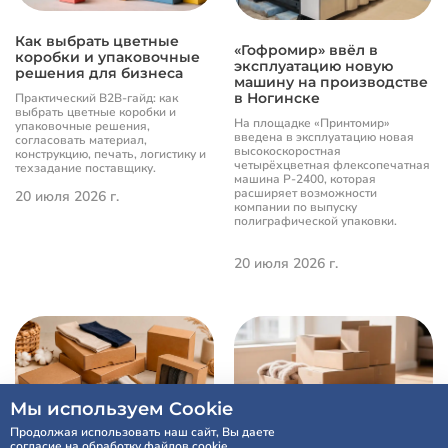
Как выбрать цветные
«Гофромир» ввёл в
коробки и упаковочные
эксплуатацию новую
решения для бизнеса
машину на производстве
в Ногинске
Практический B2B-гайд: как
выбрать цветные коробки и
На площадке «Принтомир»
упаковочные решения,
введена в эксплуатацию новая
согласовать материал,
высокоскоростная
конструкцию, печать, логистику и
четырёхцветная флексопечатная
техзадание поставщику.
машина P-2400, которая
расширяет возможности
20 июля 2026 г.
компании по выпуску
полиграфической упаковки.
20 июля 2026 г.
Мы используем Cookie
Продолжая использовать наш сайт, Вы даете
согласие на обработку файлов cookie.