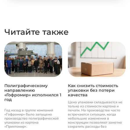
Читайте также
Полиграфическому
Как снизить стоимость
направлению
упаковки без потери
«Гофромир» исполнился 1
качества
год
Цена упаковки складывается не
только из стоимости картона и
Год назад в группе компаний
печати. На производстве часто
«Гофромир» было запущено
встречаются ситуации, когда
производство полиграфической
небольшие изменения в
упаковки из картона
конструкции позволяют заметно
«Принтомир».
сократить расходы без