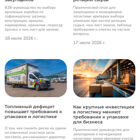
B2B-руководство по выбору
Практический план для
архивных коробок из
закупщиков и менеджеров
гофрокартона: размер,
логистики: критерии выбора
конструкция, крышка,
упаковки при частой ротации
маркировка, хранение, переезд
сырья, чек-лист заказа, таблица
архива и чек-лист для заявки.
требований и ответы на частые
вопросы.
18 июля 2026 г.
17 июля 2026 г.
Топливный дефицит
Как крупные инвестиции
повышает требования к
в логистику меняют
упаковке и логистике
требования к упаковке
для бизнеса
О том, как снизить риски на одном
Практическое руководство для
из ключевых участков цепи
закупщиков и менеджеров
поставок, рассказывает директор
логистики: какие критерии учесть