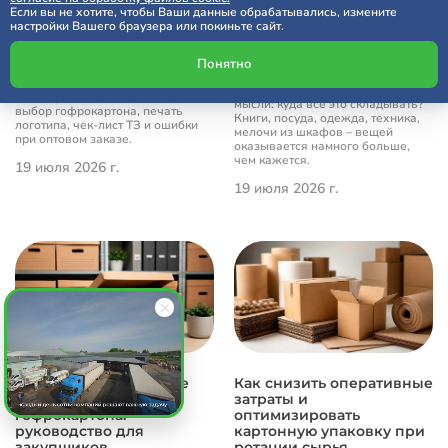
Как выбрать коробку для
Если вы не хотите, чтобы Ваши данные обрабатывались, измените
Большая картонная
носков оптом: размеры,
настройки Вашего браузера или покиньте сайт.
коробка как помощник в
материалы и требования
переезде
к упаковке
Понятно
Переезд часто начинается не с
Как выбрать упаковку для носков
грузчиков и машины, а с простой
оптом: расчет размеров коробки,
мысли: куда все это складывать?
выбор гофрокартона, печать
Книги, посуда, одежда, техника,
логотипа, чек-лист ТЗ и ошибки
мелочи из шкафов – вещей
при оптовом заказе.
оказывается намного больше,
чем кажется.
19 июля 2026 г.
19 июля 2026 г.
Как выбрать архивные
Как снизить оперативные
коробки из
затраты и
гофрокартона:
оптимизировать
руководство для
картонную упаковку при
закупщиков
ротации сырья