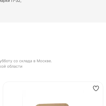
марки П-32,
убботу со склада в Москве.
кой области