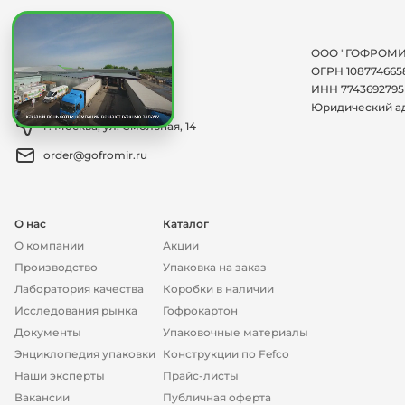
Мы на связи:
ООО "ГОФРОМИ
+7 (495) 150-12-66
ОГРН 108774665
ИНН 7743692795
Заказать обратный звонок
Юридический а
г. Москва, ул. Смольная, 14
order@gofromir.ru
О нас
Каталог
О компании
Акции
Производство
Упаковка на заказ
Лаборатория качества
Коробки в наличии
Исследования рынка
Гофрокартон
Документы
Упаковочные материалы
Энциклопедия упаковки
Конструкции по Fefco
Наши эксперты
Прайс-листы
Вакансии
Публичная оферта