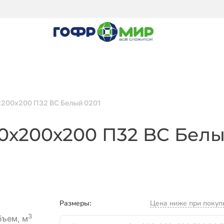
х200х200 П32 BC Белый 0201
0х200х200 П32 BC Бел
Размеры:
Цена ниже при покуп
3
Размеры
бъем, м