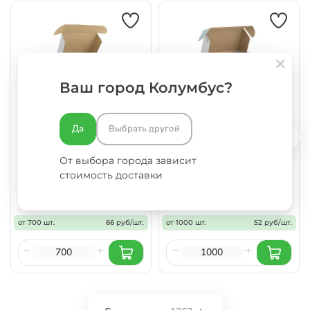
Ваш город Колумбус?
Да
Выбрать другой
Картонная коробка
Картонная коробка
400х300х100 Т11 E Белый
303х178х93 Т23 B Белый 0427
0427
Подарочек
От выбора города зависит
стоимость доставки
66 ₽
52 ₽
от
за шт
от
за шт
от 700 шт.
66 руб/шт.
от 1000 шт.
52 руб/шт.