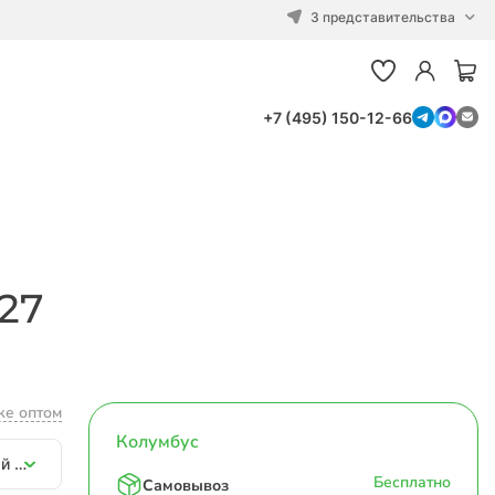
3 представительства
+7 (495) 150-12-66
27
ке оптом
Колумбус
Картонная коробка 365х255х87 Т11 E Белый 0427
Бесплатно
Самовывоз