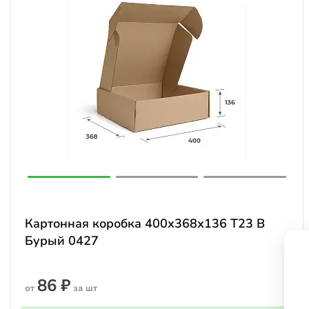
Картонная коробка 400х368х136 Т23 В
Бурый 0427
86 ₽
от
за шт