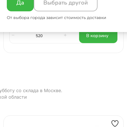
Да
Выбрать другой
от 520 шт.
57 руб/шт.
от 2000 шт.
55 руб/шт.
От выбора города зависит стоимость доставки
В корзину
убботу со склада в Москве.
кой области