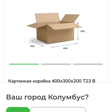
Картонная коробка 400х300х200 Т23 B
Бурый 0201
Ваш город Колумбус?
55 ₽
от
за шт