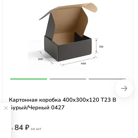
Картонная коробка 400х300х120 Т23 B
Бурый/Черный 0427
84 ₽
от
за шт