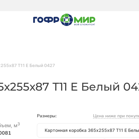
255х87 Т11 E Белый 0427
х255х87 Т11 E Белый 04
Размеры:
Цена ниже при покуп
3
Размеры
бъем, м
0081