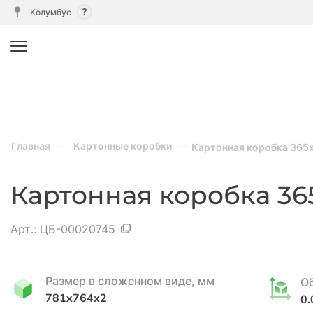
Колумбус
Главная
Картонные коробки
Картонная коробка 365х
Картонная коробка 365
Арт.:
ЦБ-00020745
Размер в сложенном виде, мм
О
781x764x2
0.