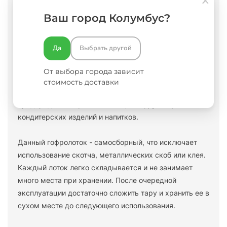
Как заказать?
Ваш город Колумбус?
Вопросы и ответы
Отзывы
Да
Выбрать другой
Гофролотки – тара небольшой высоты, в основном
От выбора города зависит
используется для хранения и перевозки продуктов
стоимость доставки
питания, бытовой химии, сувенирной продукции, для
предпродажной фасовки овощей и фруктов,
кондитерских изделий и напитков.
Данный гофролоток - самосборный, что исключает
использование скотча, металлических скоб или клея.
Каждый лоток легко складывается и не занимает
много места при хранении. После очередной
эксплуатации достаточно сложить тару и хранить ее в
сухом месте до следующего использования.