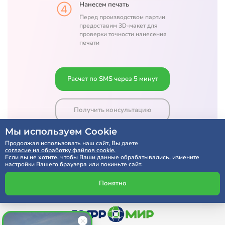
Нанесем печать
Перед производством партии
предоставим 3D-макет для
проверки точности нанесения
печати
Расчет по SMS через 5 минут
Получить консультацию
Мы используем Cookie
Продолжая использовать наш сайт, Вы даете
согласие на обработку файлов cookie.
Если вы не хотите, чтобы Ваши данные обрабатывались, измените
настройки Вашего браузера или покиньте сайт.
Понятно