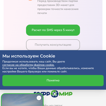
Перед производством партии
предоставим 3D-макет для
проверки точности нанесения
печати
Расчет по SMS через 5 минут
Получить консультацию
Мы используем Cookie
Продолжая использовать наш сайт, Вы даете
согласие на обработку файлов cookie.
Если вы не хотите, чтобы Ваши данные обрабатывались, измените
настройки Вашего браузера или покиньте сайт.
Понятно
Мы на связи: