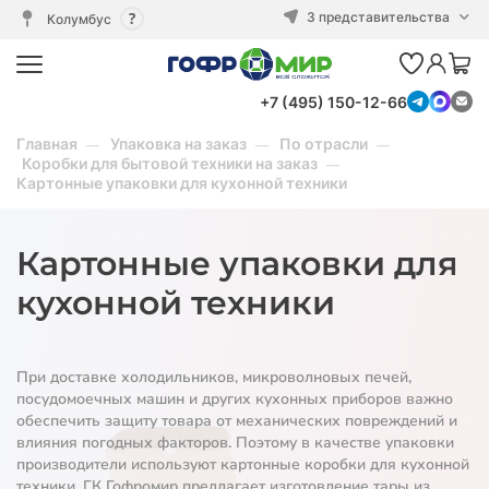
3 представительства
Колумбус
+7 (495) 150-12-66
Главная
Упаковка на заказ
По отрасли
Коробки для бытовой техники на заказ
Картонные упаковки для кухонной техники
Картонные упаковки для
кухонной техники
При доставке холодильников, микроволновых печей,
посудомоечных машин и других кухонных приборов важно
обеспечить защиту товара от механических повреждений и
влияния погодных факторов. Поэтому в качестве упаковки
производители используют картонные коробки для кухонной
техники. ГК Гофромир предлагает изготовление тары из