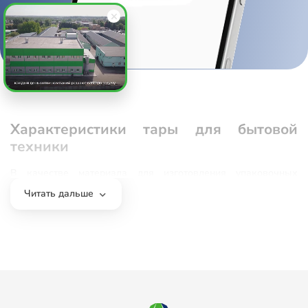
Характеристики тары для бытовой
техники
В качестве материала для изготовления упаковочных
коробок для транспортировки и хранения бытовой техники
Читать дальше
выбран трехслойной или пятислойный гофрированный
картон. Последний используется для выпуска коробов,
предназначенных для габаритного оборудования.
Наличие воздушной прослойки между ровными сторонами
обеспечивает гофрокартону следующие характеристики:
прочность;
малый вес;
жесткость;
способность амортизировать ударную и вибрационную