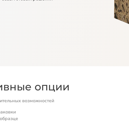
ивные опции
нительных возможностей
паковки
 образце