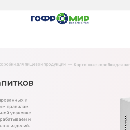
коробки для пищевой продукции
Картонные коробки для на
апитков
ированных и
ым правилам.
ьной упаковке
зрабатываем и
ство изделий.