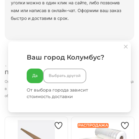
уголки можно в один клик на сайте, либо позвонив
нам или написав в онлайн-чат. Оформим ваш заказ
быстро и доставим в срок.
Ваш город Колумбус?
`
Похожие товары
Да
Выбрать другой
Оплатить и забрать заказ можно с понедельника по субботу со склада
в Москве.
Оперативно доставим в пределах Москвы и Московской
От выбора города зависит
области
стоимость доставки
РАСПРОДАЖА