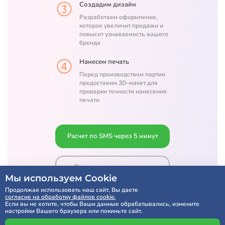
Создадим дизайн
Разработаем оформление,
которое увеличит продажи и
повысит узнаваемость вашего
бренда
Нанесем печать
Перед производством партии
предоставим 3D-макет для
проверки точности нанесения
печати
Расчет по SMS через 5 минут
Получить консультацию
Мы используем Cookie
Продолжая использовать наш сайт, Вы даете
согласие на обработку файлов cookie.
Если вы не хотите, чтобы Ваши данные обрабатывались, измените
настройки Вашего браузера или покиньте сайт.