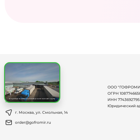
Мы на связи:
ООО "ГОФРОМИ
+7 (495) 150-12-66
ОГРН 108774665
ИНН 7743692795
Заказать обратный звонок
Юридический а
г. Москва, ул. Смольная, 14
order@gofromir.ru