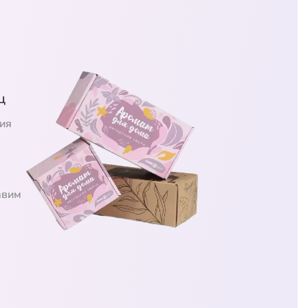
ц
ия
авим