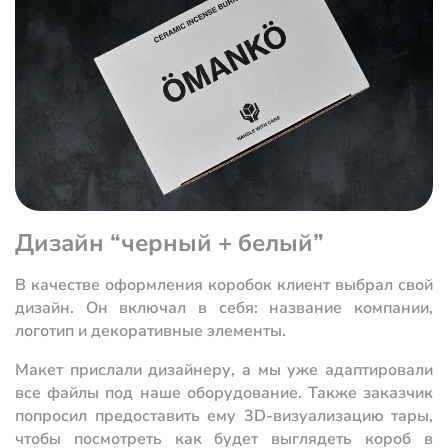
Дизайн “черный + белый”
В качестве оформления коробок клиент выбрал свой
дизайн. Он включал в себя: название компании,
логотип и декоративные элементы.
Макет прислали дизайнеру, а мы уже адаптировали
все файлы под наше оборудование. Также заказчик
попросил предоставить ему 3D-визуализацию тары,
чтобы посмотреть как будет выглядеть короб в