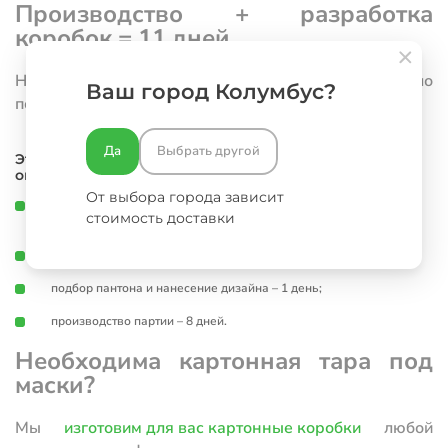
Производство + разработка
коробок = 11 дней
На всю работу у специалистов нашей компании ушло
Ваш город Колумбус?
почти 2 недели.
Да
Выбрать другой
Этапов было не много, но каждый требовал
определенное количество времени:
От выбора города зависит
выбор конструкции (использовали готовую штанцформу,
стоимость доставки
подобрали из готовых размеров) - 1 день;
изготовление флексоформы - 1 день;
подбор пантона и нанесение дизайна – 1 день;
производство партии – 8 дней.
Необходима картонная тара под
маски?
Мы
изготовим для вас картонные коробки
любой