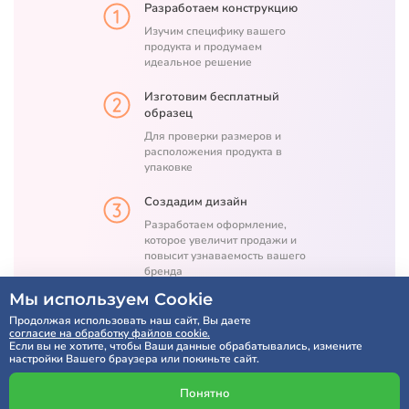
Разработаем конструкцию
Изучим специфику вашего
продукта и продумаем
идеальное решение
Изготовим бесплатный
образец
Для проверки размеров и
расположения продукта в
упаковке
Создадим дизайн
Разработаем оформление,
которое увеличит продажи и
повысит узнаваемость вашего
бренда
Мы используем Cookie
Нанесем печать
Продолжая использовать наш сайт, Вы даете
Перед производством партии
согласие на обработку файлов cookie.
предоставим 3D-макет для
Если вы не хотите, чтобы Ваши данные обрабатывались, измените
настройки Вашего браузера или покиньте сайт.
проверки точности нанесения
печати
Понятно