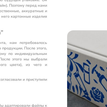
айн). Поэтому перед нами
чественные, аккуратные и
 него картонные изделия
а”
нта, нам потребовалось
го продукции. После этого,
рму по индивидуальным
 После этого мы выбрали
рого цвета), из чего и
согласовали и приступили
 Мы адаптировали файлы к