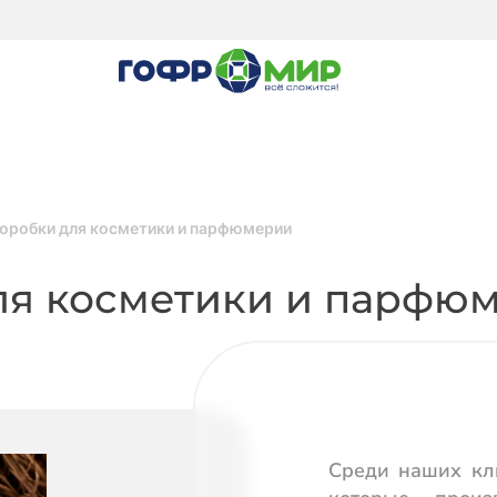
оробки для косметики и парфюмерии
ля косметики и парфю
Среди наших кли