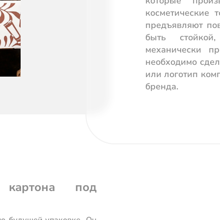
которые прои
косметические 
предъявляют по
быть стойкой,
механически пр
необходимо сдел
или логотип ком
бренда.
 картона под
о будущей упаковке. Он