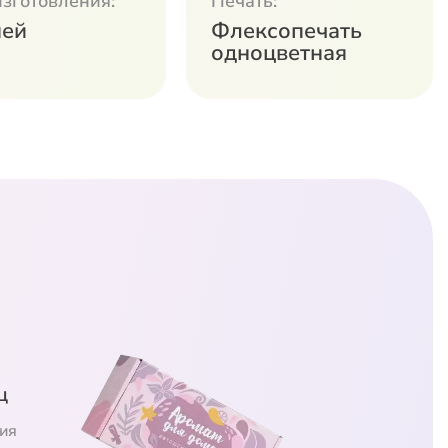
изготовления:
Печать:
ней
Флексопечать
одноцветная
ц
ия