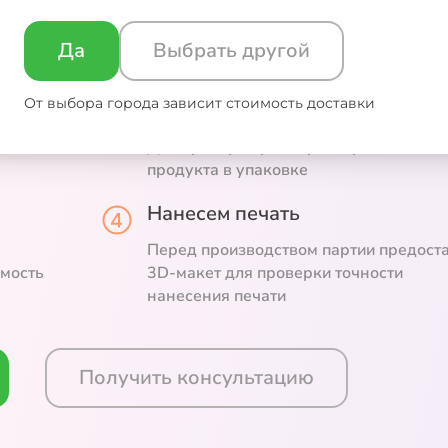
змерам
Да
Выбрать другой
От выбора города зависит стоимость доставки
Изготовим бесплатный образе
и
Для проверки размеров и расположен
продукта в упаковке
Нанесем печать
Перед производством партии предост
емость
3D-макет для проверки точности
нанесения печати
Получить консультацию