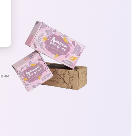
ц
ия
авим