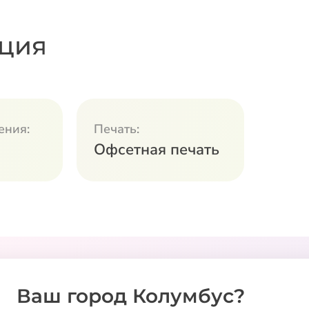
ция
ения:
Печать:
Офсетная печать
Ваш город Колумбус?
ванную упаковку
по