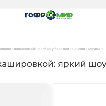
ковка с кашировкой: яркий шоу бокс для прилавка в магазине
кашировкой: яркий шоу