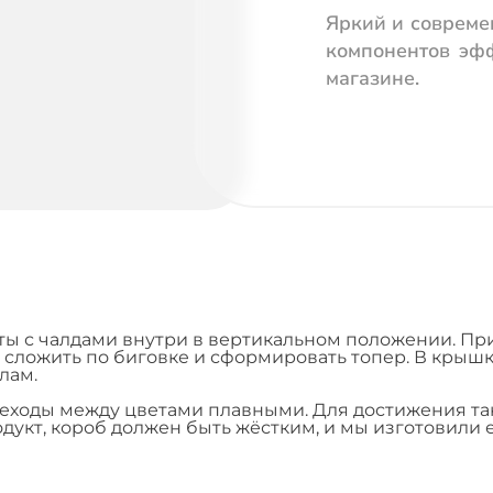
Яркий и соврем
компонентов эфф
магазине.
ты с чалдами внутри в вертикальном положении. Пр
о сложить по биговке и сформировать топер. В крыш
лам.
переходы между цветами плавными. Для достижения 
родукт, короб должен быть жёстким, и мы изготовили