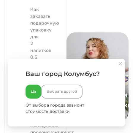
Как
заказать
подарочную
упаковку
для
2
напитков
0.5
л?
Заполните
Ваш город Колумбус?
форму
ниже
или
Да
Выбрать другой
воспользуйтесь
конфигуратором
От выбора города зависит
стоимость доставки
стоимости.
Наши
менеджеры
проконсультируют