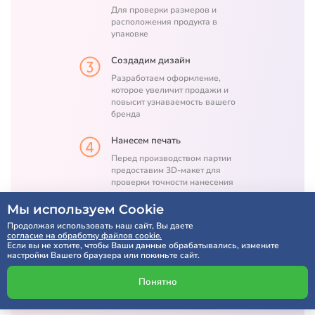
Для проверки размеров и
расположения продукта в
упаковке
Создадим дизайн
Разработаем оформление,
которое увеличит продажи и
повысит узнаваемость вашего
бренда
Нанесем печать
Перед производством партии
предоставим 3D-макет для
проверки точности нанесения
печати
Мы используем Cookie
Продолжая использовать наш сайт, Вы даете
согласие на обработку файлов cookie.
Расчет по SMS через 5 минут
Если вы не хотите, чтобы Ваши данные обрабатывались, измените
настройки Вашего браузера или покиньте сайт.
Понятно
Получить консультацию