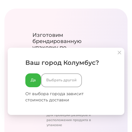
Изготовим
брендированную
упаковку
по
индивидуальным
размерам
Ваш город Колумбус?
Разработаем конструкцию
Да
Выбрать другой
Изучим специфику вашего
продукта и продумаем
идеальное решение
От выбора города зависит
стоимость доставки
Изготовим бесплатный
образец
Для проверки размеров и
расположения продукта в
упаковке