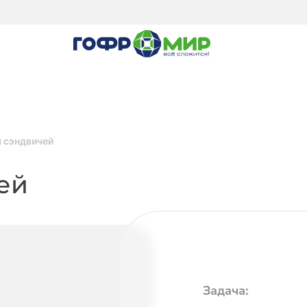
я сэндвичей
ей
Задача: