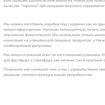
конструкцию удобно использовать не только для трансп
качестве "тарелки" при поедании вкусного содержимог
Мы можем изготовить коробки под сэндвичи как из одно
микрогофрокартона. Наносим полноцветную печать или 
технологии флексопечати. Мы используем только экол
нанесения на упаковку для пищевых продуктов, а такж
необходимыми допусками.
Мы имеем огромный опыт по изготовлению упаковки. И
для фастфуда и стритфуда как мелким, так и крупным 
Позвоните или напишите нам, и мы с удовольствием п
решение, соответствующее вашим потребностям.