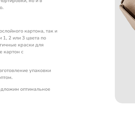
ортировки, но и в
о.
слойного картона, так и
1, 2 или 3 цвета по
огичные краски для
е картон с
зготовление упаковки
оптом.
редложим оптимальное