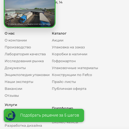
г. Москва, ул. Смольная, 14
order@gofromir.ru
О нас
Каталог
О компании
Акции
Производство
Упаковка на заказ
Лаборатория качества
Коробки в наличии
Исследования рынка
Гофрокартон
Документы
Упаковочные материалы
Энциклопедия упаковки
Конструкции по Fefco
Наши эксперты
Прайс-листы
Вакансии
Публичная оферта
Отзывы
Услуги
Портфолио
Для оптовых клиентов
Подобрать решение за 5 шагов
Наши работы
Коробки с печатью
Бизнес-кейсы
Разработка дизайна