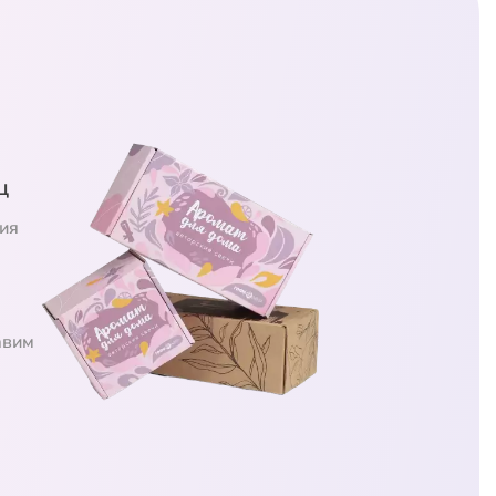
ц
ия
авим