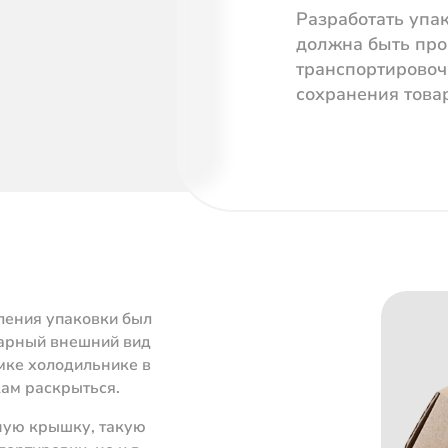
Разработать упа
должна быть про
транспортировоч
сохранения това
ления упаковки был
варный внешний вид
мке холодильнике в
кам раскрыться.
ную крышку, такую