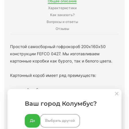
Общее описание
Характеристики
Как заказать?
Вопросы и ответы
Отзывы
Простой самосборный гофрокороб 200х160х50
конструкции FEFCO 0427. Мы изготавливаем
картонные коробки как бурого, так и белого цвета.
Картонный короб имеет ряд преимуществ:
- простой в сборке;
Ваш город Колумбус?
- не требует много пространства для хранения;
- доступная цена.
Да
Выбрать другой