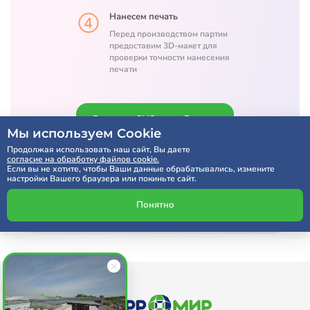
Нанесем печать
Перед производством партии
предоставим 3D-макет для
проверки точности нанесения
печати
Расчет по SMS через 5 минут
Мы используем Cookie
Продолжая использовать наш сайт, Вы даете
согласие на обработку файлов cookie.
Получить консультацию
Если вы не хотите, чтобы Ваши данные обрабатывались, измените
настройки Вашего браузера или покиньте сайт.
Понятно