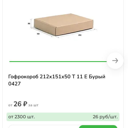
Гофрокороб 212х151х50 Т 11 Е Бурый
0427
26 ₽
от
за шт
от 2300 шт.
26 руб/шт.