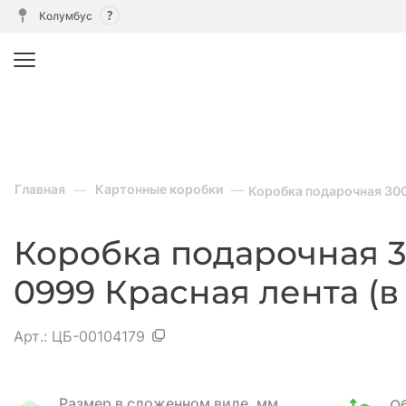
Колумбус
Главная
Картонные коробки
Коробка подарочная 300
Коробка подарочная 3
0999 Красная лента (в
Арт.:
ЦБ-00104179
Размер в сложенном виде, мм
О