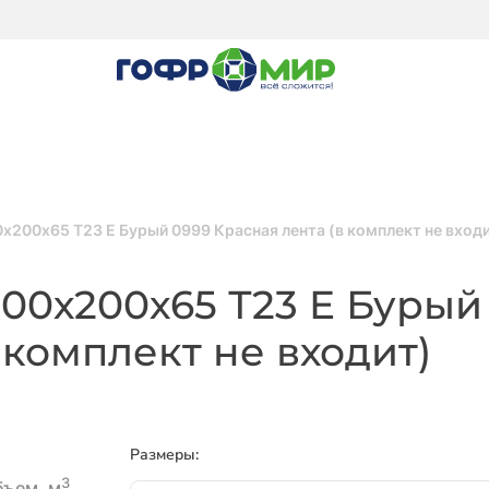
х200х65 Т23 E Бурый 0999 Красная лента (в комплект не вход
00х200х65 Т23 E Бурый
 комплект не входит)
Размеры:
3
бъем, м