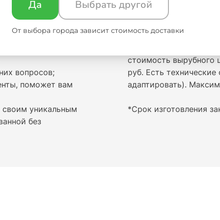
Да
Выбрать другой
деть ленту в
Лента приобретается о
От выбора города зависит стоимость доставки
ку экономически
Если вам необходимо с
стоимость вырубного ш
них вопросов;
руб. Есть технические
енты, поможет вам
адаптировать). Максим
о своим уникальным
*Срок изготовления зак
ванной без