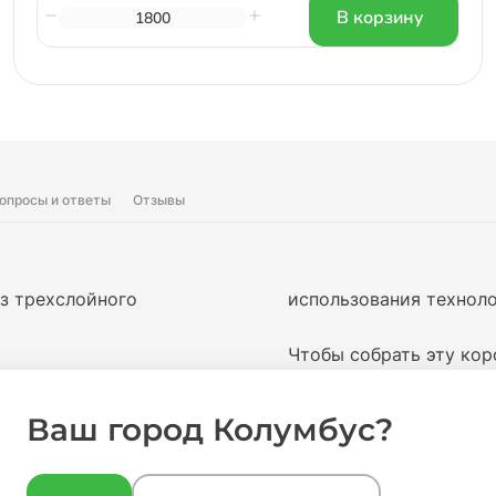
В корзину
опросы и ответы
Отзывы
из трехслойного
использования техноло
Чтобы собрать эту кор
паковки подарка. Если
мм, которую можно пр
еще думать, как
на одну коробку 1,5 ме
Ваш город Колумбус?
 завязать ленту, то
В комплекте: коробка,
продевания ленты в от