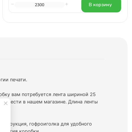
В корзину
гии печати.
обку вам потребуется лента шириной 25
иобрести в нашем магазине. Длина ленты
тра.
 инструкция, гофроиголка для удобного
верстия коробки.