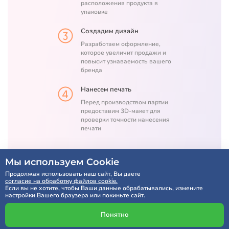
расположения продукта в
упаковке
Создадим дизайн
Разработаем оформление,
которое увеличит продажи и
повысит узнаваемость вашего
бренда
Нанесем печать
Перед производством партии
предоставим 3D-макет для
проверки точности нанесения
печати
Мы используем Cookie
Расчет по SMS через 5 минут
Продолжая использовать наш сайт, Вы даете
согласие на обработку файлов cookie.
Если вы не хотите, чтобы Ваши данные обрабатывались, измените
настройки Вашего браузера или покиньте сайт.
Получить консультацию
Понятно