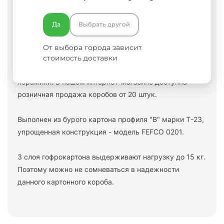
Вопросы и ответы
Отзывы
Да
Выбрать другой
Гофрокороб 4-х клапанный 540X390X520 — лучший
От выбора города зависит
вариант для транспортировки вещей и товаров, даже
стоимость доставки
самых хрупких, например, из стекла, фарфора и
керамики. В нашем интернет-магазине доступна
розничная продажа коробов от 20 штук.
Выполнен из бурого картона профиля "В" марки Т-23,
упрощенная конструкция - модель FEFCO 0201.
3 слоя гофрокартона выдерживают нагрузку до 15 кг.
Поэтому можно не сомневаться в надежности
данного картонного короба.