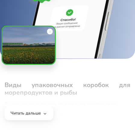
Виды упаковочных коробок для
морепродуктов и рыбы
Различают две категории упаковки для морепродуктов.
Транспортировочные короба из трехслойного гофрокартона,
Читать дальше
в которых весовая продукция доставляется в магазины или
оптовым покупателям. Характеризуются прочностью,
воздухопроницаемостью, пылезащищенностью. Благодаря
воздушной прослойке, короба хорошо амортизируют