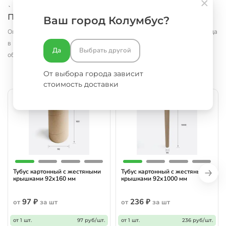
`
Похожие товары
Ваш город Колумбус?
Оплатить и забрать заказ можно с понедельника по субботу со склада
в Москве.
Оперативно доставим в пределах Москвы и Московской
Да
Выбрать другой
области
От выбора города зависит
стоимость доставки
Тубус картонный с жестяными
Тубус картонный с жестяными
крышками 92х160 мм
крышками 92х1000 мм
97 ₽
236 ₽
от
за шт
от
за шт
от 1 шт.
97 руб/шт.
от 1 шт.
236 руб/шт.