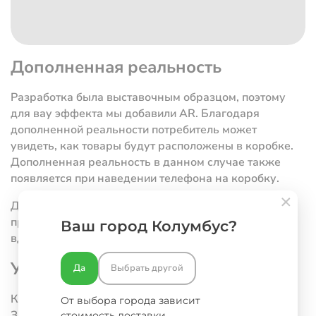
Дополненная реальность
Разработка была выставочным образцом, поэтому
для вау эффекта мы добавили AR. Благодаря
дополненной реальности потребитель может
увидеть, как товары будут расположены в коробке.
Дополненная реальность в данном случае также
появляется при наведении телефона на коробку.
Для потребителя проигрывается анимация, в
процессе которой бурая коробка обретает дизайн,
Ваш город Колумбус?
вдохновленный цитрусовыми.
Упаковка для вашего бизнеса
Да
Выбрать другой
Как заказать оригинальную упаковку для фруктов?
От выбора города зависит
Заполните форму ниже или воспользуйтесь
стоимость доставки