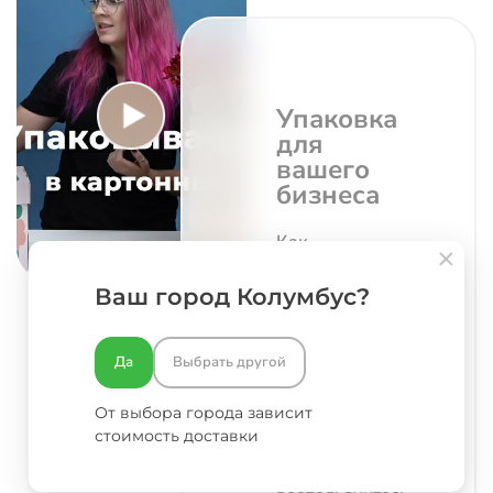
Упаковка
для
вашего
бизнеса
Как
заказать
оригинальную
Ваш город Колумбус?
упаковку
для
Да
Выбрать другой
транспортировки
цветов?
От выбора города зависит
Заполните
стоимость доставки
форму
ниже или