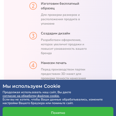
Изготовим бесплатный
образец
Для проверки размеров и
расположения продукта в
упаковке
Создадим дизайн
Разработаем оформление,
которое увеличит продажи и
повысит узнаваемость вашего
бренда
Нанесем печать
Перед производством партии
предоставим 3D-макет для
проверки точности нанесения
печати
Мы используем Cookie
Продолжая использовать наш сайт, Вы даете
согласие на обработку файлов cookie.
Если вы не хотите, чтобы Ваши данные обрабатывались, измените
Расчет по SMS через 5 минут
настройки Вашего браузера или покиньте сайт.
Понятно