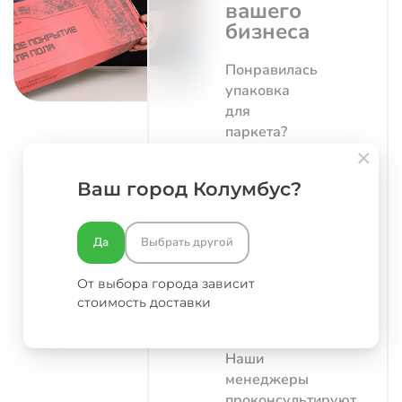
вашего
бизнеса
Понравилась
упаковка
для
паркета?
Вы можете
заказать
Ваш город Колумбус?
такую же
конструкцию
. Заполните
Да
Выбрать другой
форму
ниже или
От выбора города зависит
воспользуйтесь
стоимость доставки
конфигуратором
стоимости.
Наши
менеджеры
проконсультируют