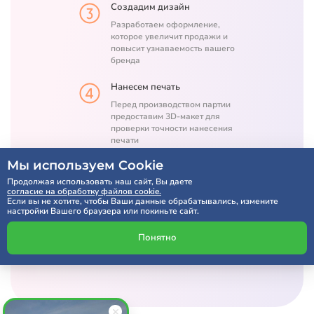
Создадим дизайн
Разработаем оформление,
которое увеличит продажи и
повысит узнаваемость вашего
бренда
Нанесем печать
Перед производством партии
предоставим 3D-макет для
проверки точности нанесения
печати
Мы используем Cookie
Продолжая использовать наш сайт, Вы даете
Расчет по SMS через 5 минут
согласие на обработку файлов cookie.
Если вы не хотите, чтобы Ваши данные обрабатывались, измените
настройки Вашего браузера или покиньте сайт.
Получить консультацию
Понятно