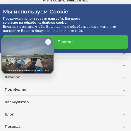
Мы в социальных сетях:
Мы используем Cookie
Продолжая использовать наш сайт, Вы даете
согласие на обработку файлов cookie.
Если вы не хотите, чтобы Ваши данные обрабатывались, измените
настройки Вашего браузера или покиньте сайт.
Реквизиты компании
Понятно
О нас
Услуги
Каталог
Портфолио
Калькулятор
Блог
Помощь