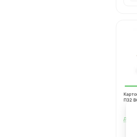
Карто
П32 B
Досту