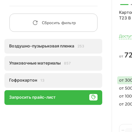
Карто
Т23 B
Сбросить фильтр
Досту
Воздушно-пузырьковая пленка
253
72
от
Упаковочные материалы
857
от 300
Гофрокартон
13
от 500
от 100
Запросить прайс-лист
от 20