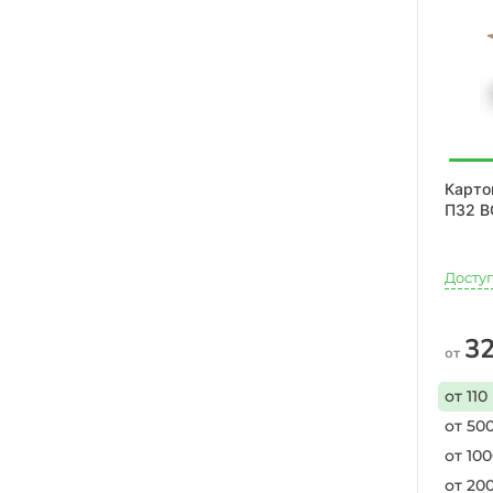
Карто
П32 В
Досту
32
от
от 110
от 500
от 100
от 20