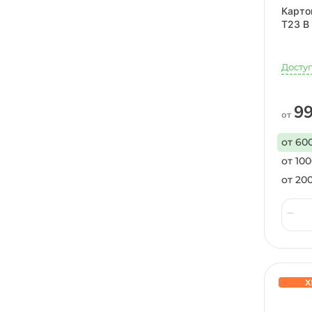
Карто
Т23 B
Досту
99
от
от 60
от 100
от 20
Х