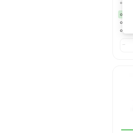
98
от
от 220
от 100
от 20