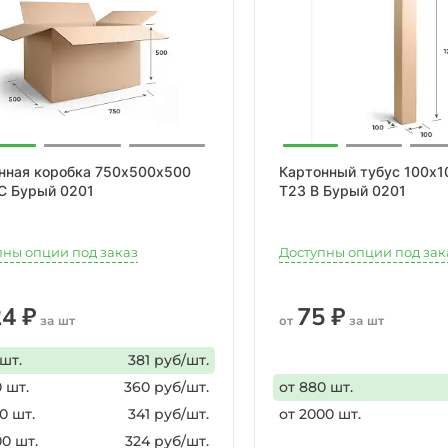
нная коробка 750х500х500
Картонный тубус 100х1
С Бурый 0201
Т23 B Бурый 0201
пны опции под заказ
Доступны опции под зак
4 ₽
75 ₽
за шт
от
за шт
 шт.
381 руб/шт.
 шт.
360 руб/шт.
от 880 шт.
0 шт.
341 руб/шт.
от 2000 шт.
00 шт.
324 руб/шт.