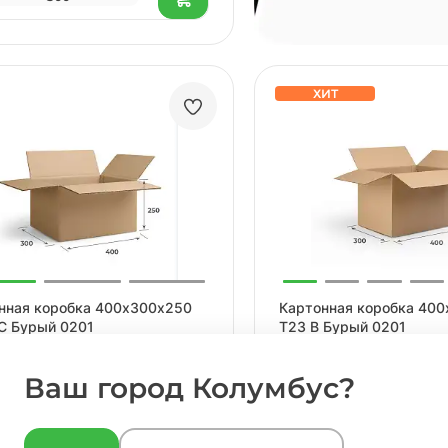
ХИТ
нная коробка 400х300х250
Картонная коробка 40
C Бурый 0201
Т23 B Бурый 0201
Ваш город Колумбус?
пны опции под заказ
Доступны опции под зак