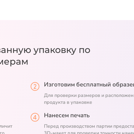
ванную упаковку
по
мерам
Изготовим бесплатный образе
Для проверки размеров и расположен
продукта в упаковке
Нанесем печать
личит
Перед производством партии предост
го
3D-макет для проверки точности нане