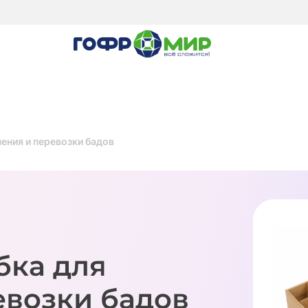
ения и перевозки бадов
бка для
евозки бадов