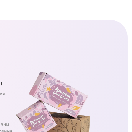
ц
ия
авим
сения