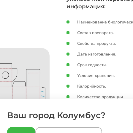
информация:
Наименование биологическ
Состав препарата.
Свойства продукта.
Дата изготовления.
Срок годности.
Условия хранения.
Калорийность.
Количество продукции.
Способ применения.
Ваш город Колумбус?
Побочные явления.
Противопоказания.