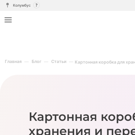
Колумбус
Главная
Блог
Статьи
Картонная коробка для хран
Картонная коро
хранения и пер