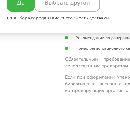
Да
Выбрать другой
Сведения о производителе.
Информация об импортере.
От выбора города зависит стоимость доставки
Данные о содержании ГМО
Рекомендации по дозировк
Номер регистрационного св
Обязательным требован
лекарственным препаратом.
Если при оформлении упако
биологически активных д
контролирующих органов, а